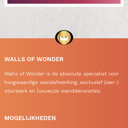
WALLS OF WONDER
Walls of Wonder is de absolute specialist voor
hoogwaardige wandafwerking, exclusief (sier-)
stucwerk en luxueuze wanddecoraties.
MOGELIJKHEDEN