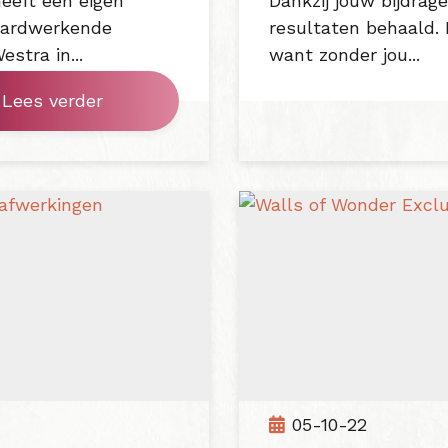
heeft een eigen
Dankzij jouw bijdrag
 hardwerkende
resultaten behaald. 
stra in...
want zonder jou...
Lees verder
05-10-22