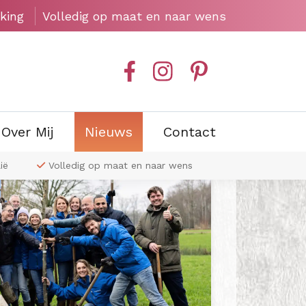
king
Volledig op maat en naar wens
Over Mij
Nieuws
Contact
ië
Volledig op maat en naar wens
Exclusieve wa