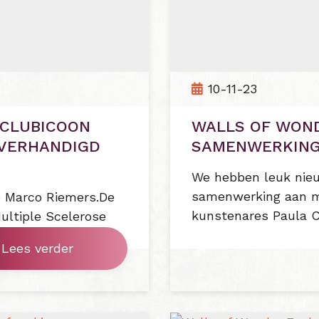
10-11-23
 CLUBICOON
WALLS OF WON
OVERHANDIGD
SAMENWERKING 
We hebben leuk nieu
samenwerking aan m
e Marco Riemers.De
kunstenares Paula Co
Multiple Scelerose
Lees verder