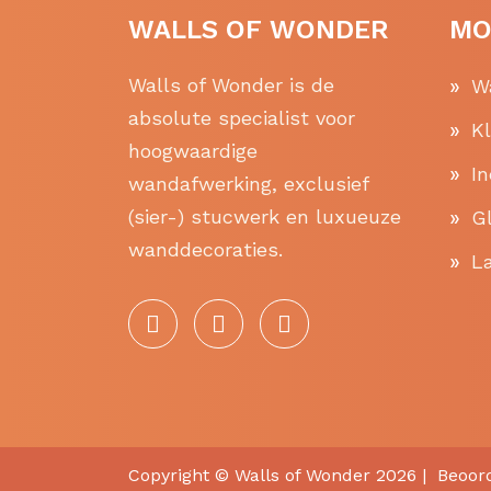
WALLS OF WONDER
MO
Walls of Wonder is de
W
absolute specialist voor
K
hoogwaardige
In
wandafwerking, exclusief
(sier-) stucwerk en luxueuze
Gl
wanddecoraties.
La
Copyright ©
Walls of Wonder
2026 |
Beoor