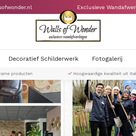
sofwonder.nl
Exclusieve Wandafwer
Decoratief Schilderwerk
Fotogalerij
itgelicht
zame producten
Hoogwaardige kwaliteit uit Ital