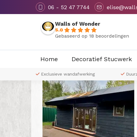
06 - 52 47 7744
elise@wall
Walls of Wonder
5.0
Gebaseerd op 18 beoordelingen
Terug naar overzicht
Home
Decoratief Stucwerk
 naar wens
Exclusieve wandafwerking
Duur