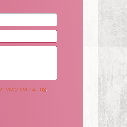
privacy verklaring
.