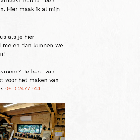
aarnaast heb ik een
n. Hier maak ik al mijn
us als je hier
ail me en dan kunnen we
n!
owroom? Je bent van
st voor het maken van
e:
06-52477744