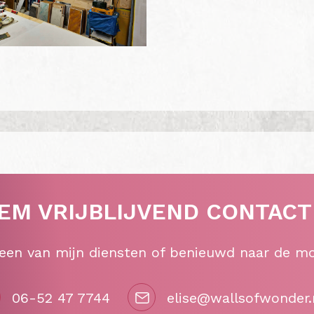
EM VRIJBLIJVEND CONTACT
 een van mijn diensten of benieuwd naar de m
06-52 47 7744
elise@wallsofwonder.