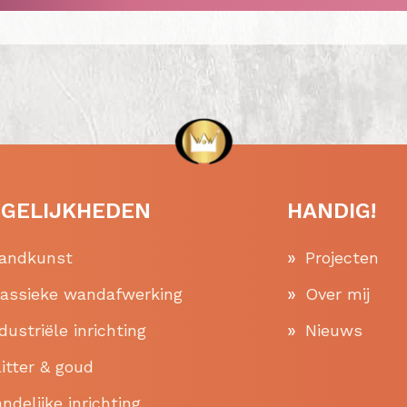
GELIJKHEDEN
HANDIG!
andkunst
Projecten
lassieke wandafwerking
Over mij
dustriële inrichting
Nieuws
itter & goud
ndelijke inrichting