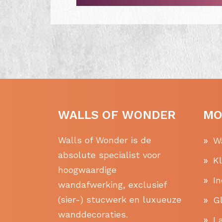
WALLS OF WONDER
MO
Walls of Wonder is de
W
absolute specialist voor
K
hoogwaardige
In
wandafwerking, exclusief
(sier-) stucwerk en luxueuze
Gl
wanddecoraties.
La