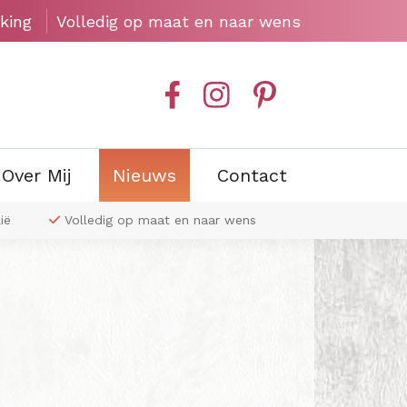
king
Volledig op maat en naar wens
Over Mij
Nieuws
Contact
ië
Volledig op maat en naar wens
Exclusieve wa