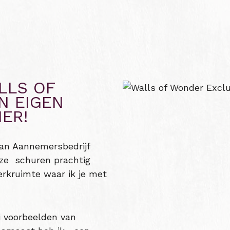
LLS OF
N EIGEN
ER!
an Aannemersbedrijf
nze schuren prachtig
erkruimte waar ik je met
i voorbeelden van