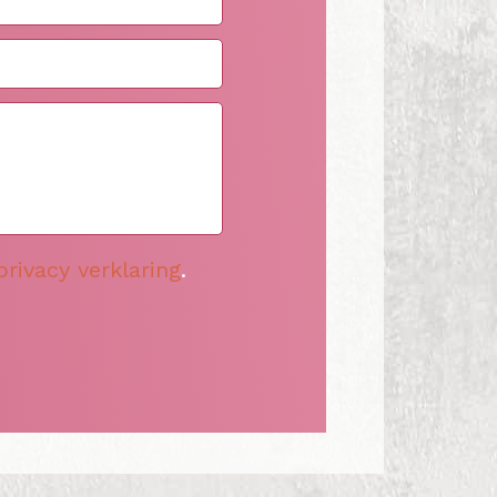
privacy verklaring
.