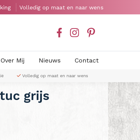
king
Volledig op maat en naar wens
Over Mij
Nieuws
Contact
ië
Volledig op maat en naar wens
Exclusieve wa
tuc grijs