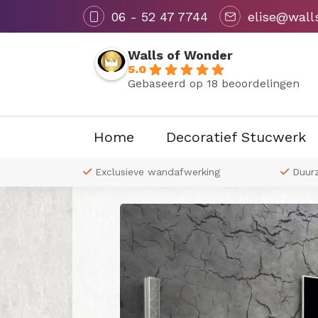
06 - 52 47 7744
elise@wall
Walls of Wonder
5.0
Gebaseerd op 18 beoordelingen
Home
Decoratief Stucwerk
Terug naar overzicht
 naar wens
Exclusieve wandafwerking
Duur