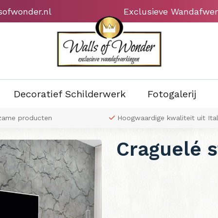
sofwonder.nl
Exclusieve Wandafwer
Decoratief Schilderwerk
Fotogalerij
zame producten
Hoogwaardige kwaliteit uit Ital
Craguelé s