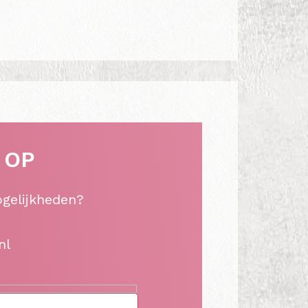
 OP
ogelijkheden?
nl