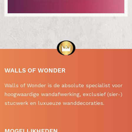
WALLS OF WONDER
Walls of Wonder is de absolute specialist voor
hoogwaardige wandafwerking, exclusief (sier-)
stucwerk en luxueuze wanddecoraties.
MOGELIJKHEDEN