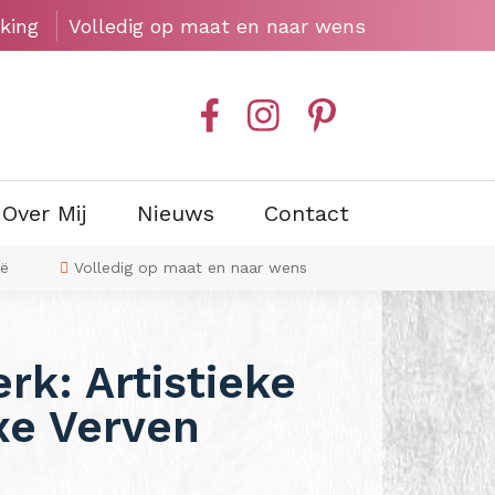
king
Volledig op maat en naar wens
Over Mij
Nieuws
Contact
ië
Volledig op maat en naar wens
Exclusieve wan
rk: Artistieke
xe Verven