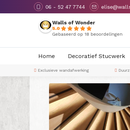
06 - 52 47 7744
elise@wall
Walls of Wonder
5.0
Gebaseerd op 18 beoordelingen
Home
Decoratief Stucwerk
Terug naar overzicht
naar wens
Exclusieve wandafwerking
Duurz