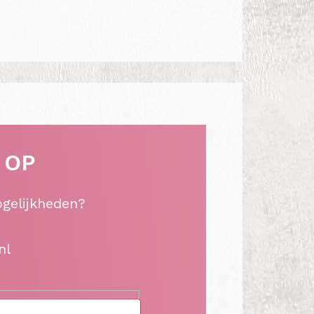
 OP
ogelijkheden?
nl