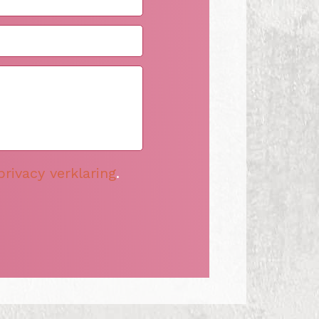
privacy verklaring
.