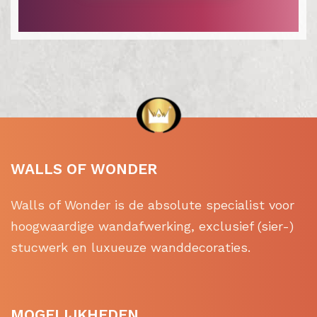
WALLS OF WONDER
Walls of Wonder is de absolute specialist voor
hoogwaardige wandafwerking, exclusief (sier-)
stucwerk en luxueuze wanddecoraties.
MOGELIJKHEDEN