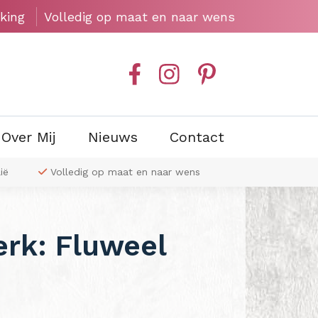
king
Volledig op maat en naar wens
Over Mij
Nieuws
Contact
ië
Volledig op maat en naar wens
Exclusieve wa
erk: Fluweel