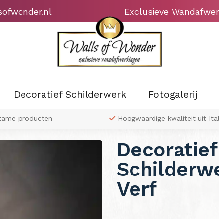
sofwonder.nl
Exclusieve Wandafwer
Decoratief Schilderwerk
Fotogalerij
zame producten
Hoogwaardige kwaliteit uit Ital
Decoratief
Schilderw
Verf