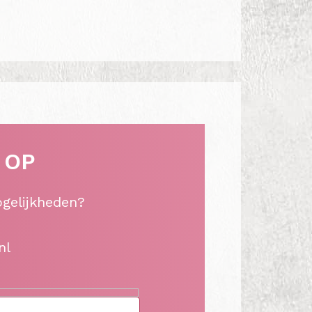
 OP
ogelijkheden?
nl