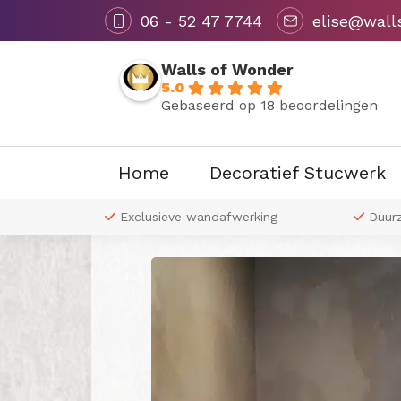
06 - 52 47 7744
elise@wall
Walls of Wonder
5.0
Gebaseerd op 18 beoordelingen
Home
Decoratief Stucwerk
Terug naar overzicht
 naar wens
Exclusieve wandafwerking
Duur