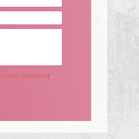
privacy verklaring
.