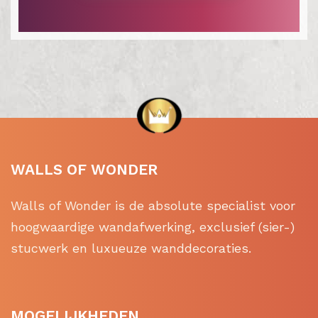
WALLS OF WONDER
Walls of Wonder is de absolute specialist voor
hoogwaardige wandafwerking, exclusief (sier-)
stucwerk en luxueuze wanddecoraties.
MOGELIJKHEDEN