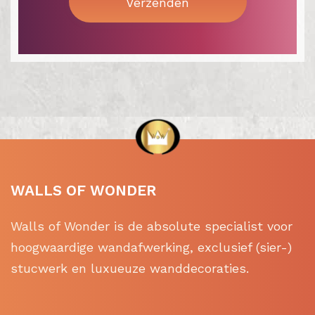
WALLS OF WONDER
Walls of Wonder is de absolute specialist voor
hoogwaardige wandafwerking, exclusief (sier-)
stucwerk en luxueuze wanddecoraties.