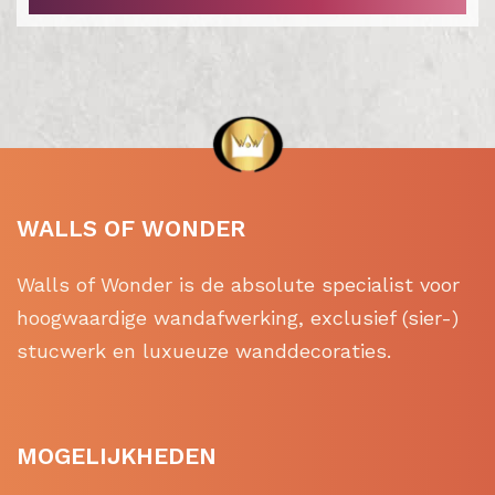
WALLS OF WONDER
Walls of Wonder is de absolute specialist voor
hoogwaardige wandafwerking, exclusief (sier-)
stucwerk en luxueuze wanddecoraties.
MOGELIJKHEDEN