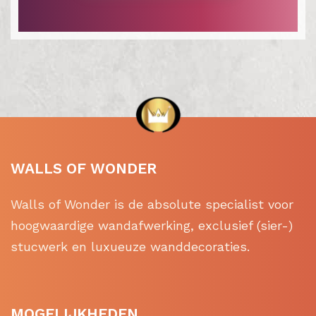
WALLS OF WONDER
Walls of Wonder is de absolute specialist voor
hoogwaardige wandafwerking, exclusief (sier-)
stucwerk en luxueuze wanddecoraties.
MOGELIJKHEDEN