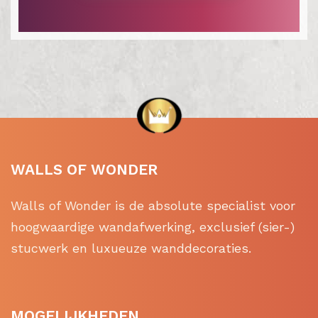
WALLS OF WONDER
Walls of Wonder is de absolute specialist voor
hoogwaardige wandafwerking, exclusief (sier-)
stucwerk en luxueuze wanddecoraties.
MOGELIJKHEDEN