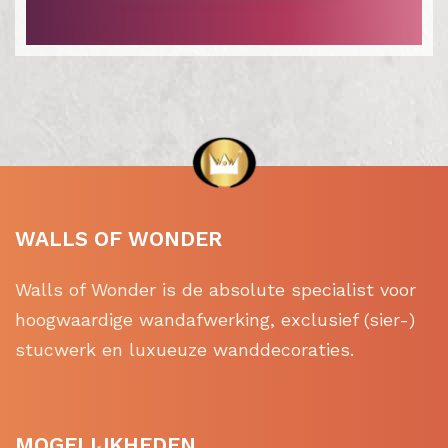
WALLS OF WONDER
Walls of Wonder is de absolute specialist voor
hoogwaardige wandafwerking, exclusief (sier-)
stucwerk en luxueuze wanddecoraties.
MOGELIJKHEDEN