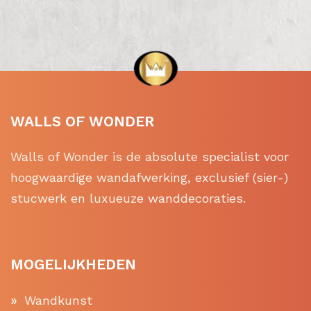
WALLS OF WONDER
Walls of Wonder is de absolute specialist voor
hoogwaardige wandafwerking, exclusief (sier-)
stucwerk en luxueuze wanddecoraties.
MOGELIJKHEDEN
Wandkunst