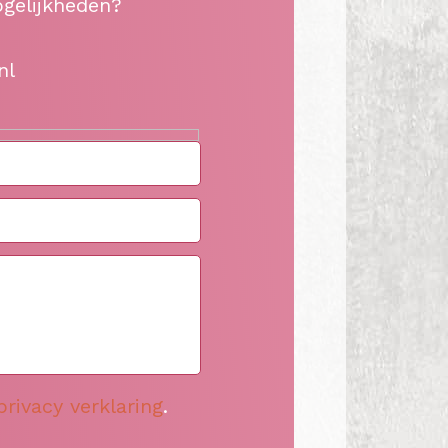
ogelijkheden?
nl
privacy verklaring
.