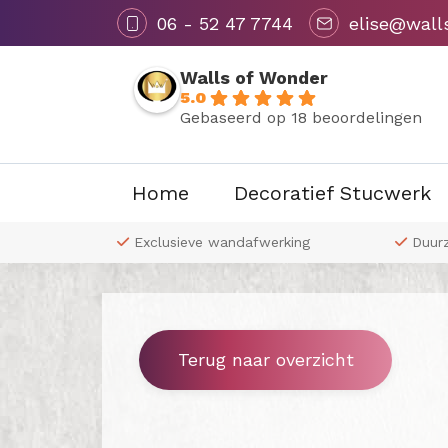
06 - 52 47 7744
elise@wall
Walls of Wonder
5.0
Gebaseerd op 18 beoordelingen
Home
Decoratief Stucwerk
 naar wens
Exclusieve wandafwerking
Duur
Terug naar overzicht