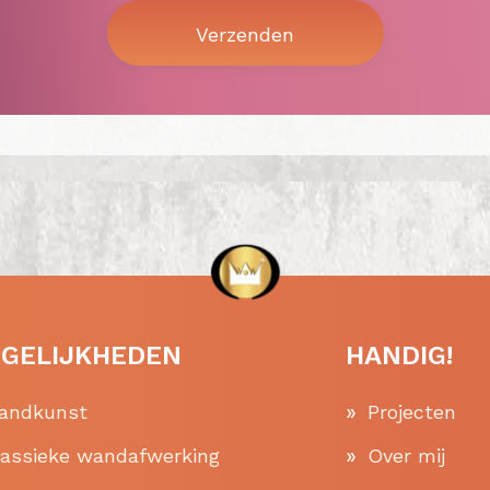
GELIJKHEDEN
HANDIG!
andkunst
Projecten
lassieke wandafwerking
Over mij