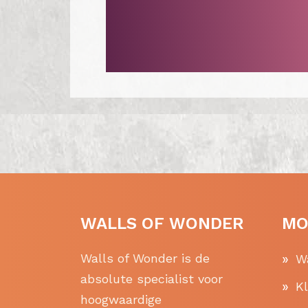
WALLS OF WONDER
MO
Walls of Wonder is de
W
absolute specialist voor
K
hoogwaardige