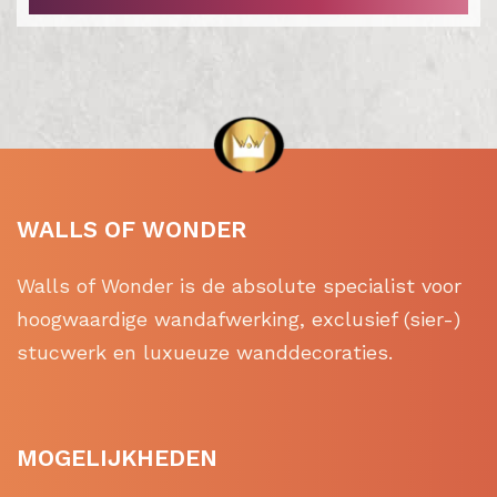
WALLS OF WONDER
Walls of Wonder is de absolute specialist voor
hoogwaardige wandafwerking, exclusief (sier-)
stucwerk en luxueuze wanddecoraties.
MOGELIJKHEDEN