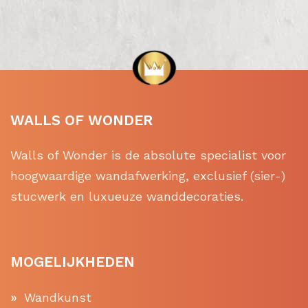
WALLS OF WONDER
Walls of Wonder is de absolute specialist voor
hoogwaardige wandafwerking, exclusief (sier-)
stucwerk en luxueuze wanddecoraties.
MOGELIJKHEDEN
Wandkunst