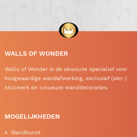
WALLS OF WONDER
Walls of Wonder is de absolute specialist voor
hoogwaardige wandafwerking, exclusief (sier-)
stucwerk en luxueuze wanddecoraties.
MOGELIJKHEDEN
Wandkunst