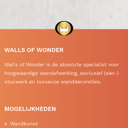
WALLS OF WONDER
Walls of Wonder is de absolute specialist voor
hoogwaardige wandafwerking, exclusief (sier-)
stucwerk en luxueuze wanddecoraties.
MOGELIJKHEDEN
Wandkunst