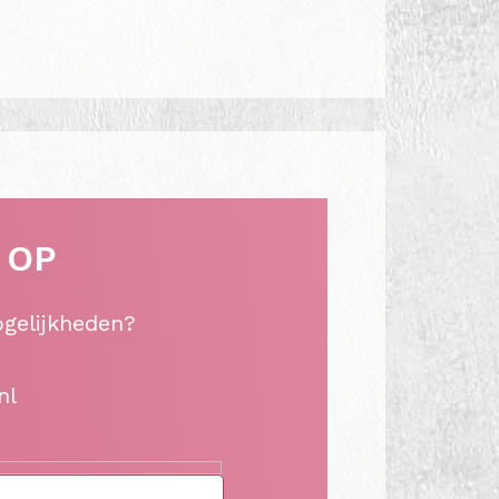
 OP
ogelijkheden?
nl