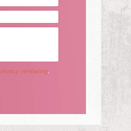
privacy verklaring
.