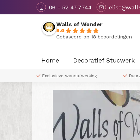
06 - 52 47 7744
elise@wall
Walls of Wonder
5.0
Gebaseerd op 18 beoordelingen
Home
Decoratief Stucwerk
Terug naar overzicht
 naar wens
Exclusieve wandafwerking
Duur