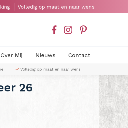
king
Volledig op maat en naar wens
Over Mij
Nieuws
Contact
ië
Volledig op maat en naar wens
Exclusieve wa
eer 26