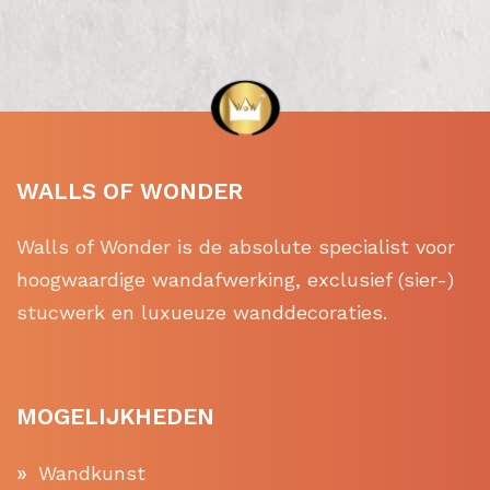
WALLS OF WONDER
Walls of Wonder is de absolute specialist voor
hoogwaardige wandafwerking, exclusief (sier-)
stucwerk en luxueuze wanddecoraties.
MOGELIJKHEDEN
Wandkunst