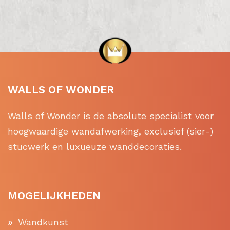
WALLS OF WONDER
Walls of Wonder is de absolute specialist voor
hoogwaardige wandafwerking, exclusief (sier-)
stucwerk en luxueuze wanddecoraties.
MOGELIJKHEDEN
Wandkunst