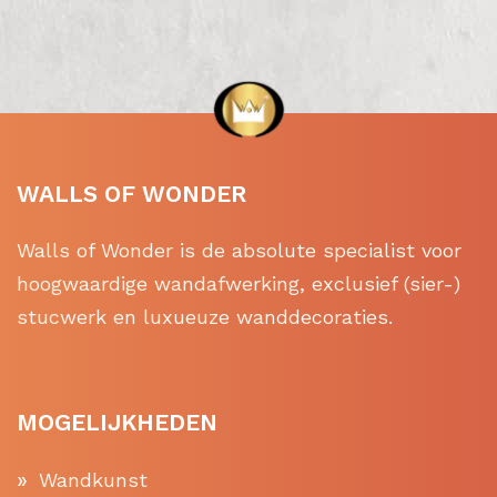
WALLS OF WONDER
Walls of Wonder is de absolute specialist voor
hoogwaardige wandafwerking, exclusief (sier-)
stucwerk en luxueuze wanddecoraties.
MOGELIJKHEDEN
Wandkunst