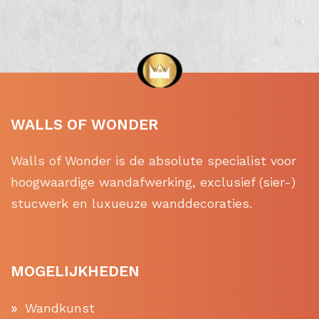
WALLS OF WONDER
Walls of Wonder is de absolute specialist voor
hoogwaardige wandafwerking, exclusief (sier-)
stucwerk en luxueuze wanddecoraties.
MOGELIJKHEDEN
Wandkunst