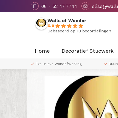
06 - 52 47 7744
elise@wall
Walls of Wonder
5.0
Gebaseerd op 18 beoordelingen
Home
Decoratief Stucwerk
Terug naar overzicht
 naar wens
Exclusieve wandafwerking
Duur