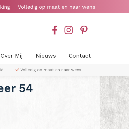
king
Volledig op maat en naar wens
Over Mij
Nieuws
Contact
ië
Volledig op maat en naar wens
Exclusieve wa
eer 54