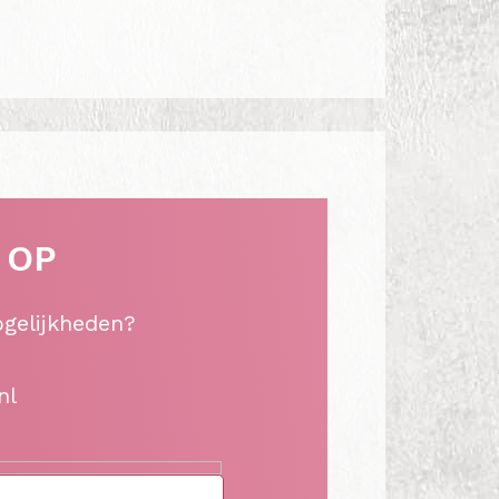
 OP
ogelijkheden?
nl