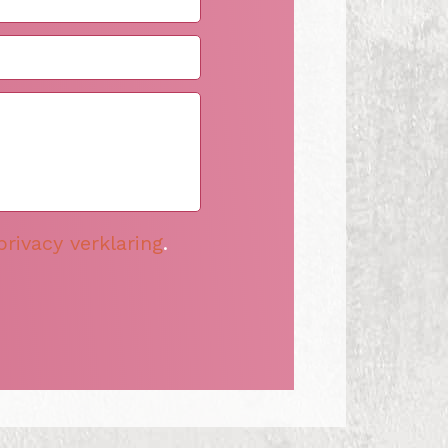
privacy verklaring
.