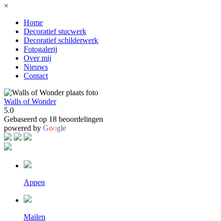
×
Home
Decoratief stucwerk
Decoratief schilderwerk
Fotogalerij
Over mij
Nieuws
Contact
Walls of Wonder
5.0
Gebaseerd op 18 beoordelingen
powered by
G
o
o
g
l
e
Appen
Mailen