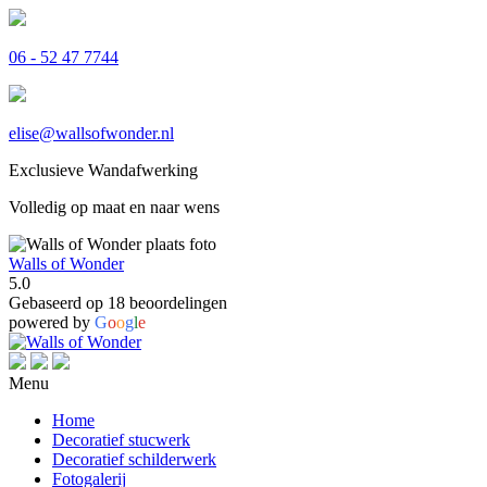
06 - 52 47 7744
elise@wallsofwonder.nl
Exclusieve Wandafwerking
Volledig op maat en naar wens
Walls of Wonder
5.0
Gebaseerd op 18 beoordelingen
powered by
G
o
o
g
l
e
Menu
Home
Decoratief stucwerk
Decoratief schilderwerk
Fotogalerij