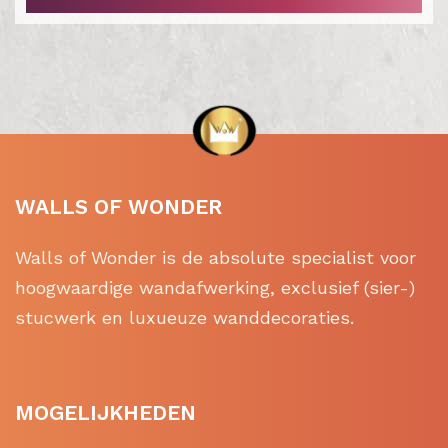
WALLS OF WONDER
Walls of Wonder is de absolute specialist voor
hoogwaardige wandafwerking, exclusief (sier-)
stucwerk en luxueuze wanddecoraties.
MOGELIJKHEDEN