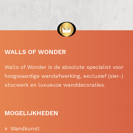
WALLS OF WONDER
Walls of Wonder is de absolute specialist voor
hoogwaardige wandafwerking, exclusief (sier-)
stucwerk en luxueuze wanddecoraties.
MOGELIJKHEDEN
Wandkunst