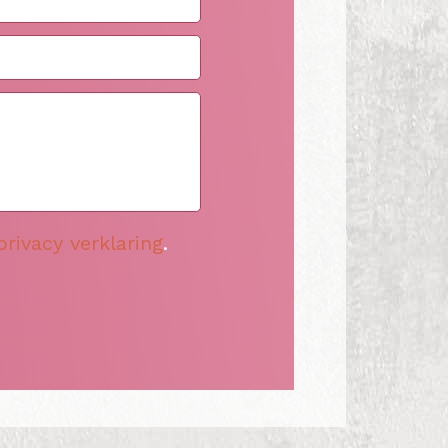
privacy verklaring
.