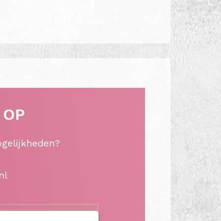
 OP
ogelijkheden?
nl