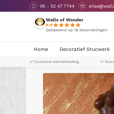
06 - 52 47 7744
elise@wall
Walls of Wonder
5.0
Gebaseerd op 18 beoordelingen
Home
Decoratief Stucwerk
Terug naar overzicht
 naar wens
Exclusieve wandafwerking
Duur