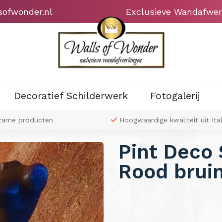
sofwonder.nl
Exclusieve Wandafwer
Decoratief Schilderwerk
Fotogalerij
zame producten
Hoogwaardige kwaliteit uit Ital
Pint Deco
Rood brui