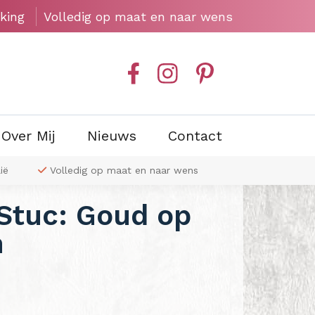
king
Volledig op maat en naar wens
Over Mij
Nieuws
Contact
ië
Volledig op maat en naar wens
Exclusieve wa
 Stuc: Goud op
n