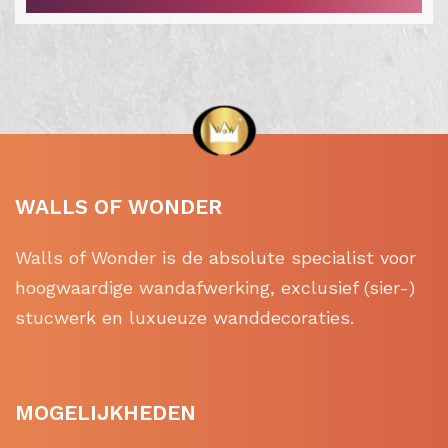
WALLS OF WONDER
Walls of Wonder is de absolute specialist voor
hoogwaardige wandafwerking, exclusief (sier-)
stucwerk en luxueuze wanddecoraties.
MOGELIJKHEDEN