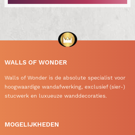
WALLS OF WONDER
Walls of Wonder is de absolute specialist voor
hoogwaardige wandafwerking, exclusief (sier-)
stucwerk en luxueuze wanddecoraties.
MOGELIJKHEDEN