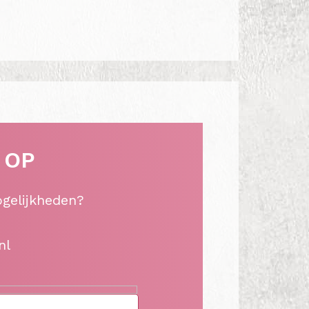
 OP
ogelijkheden?
nl