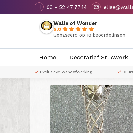
06 - 52 47 7744
elise@wall
Walls of Wonder
5.0
Gebaseerd op 18 beoordelingen
Home
Decoratief Stucwerk
Terug naar overzicht
 naar wens
Exclusieve wandafwerking
Duur