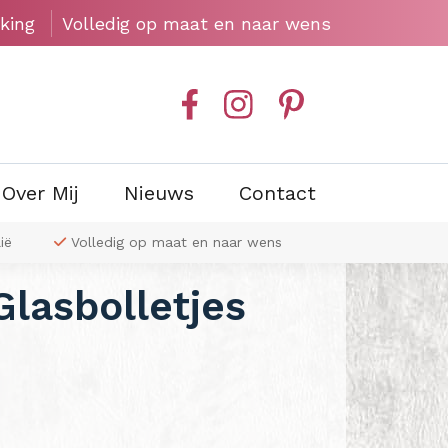
king
Volledig op maat en naar wens
Over Mij
Nieuws
Contact
ië
Volledig op maat en naar wens
Exclusieve wa
Glasbolletjes