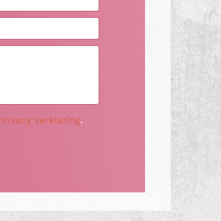
privacy verklaring
.