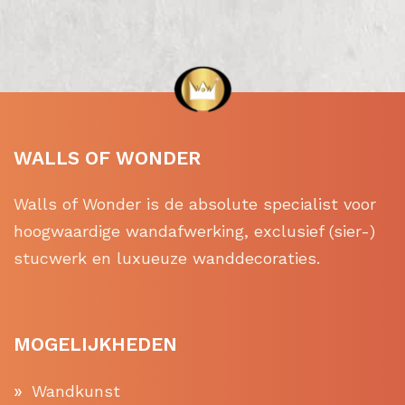
WALLS OF WONDER
Walls of Wonder is de absolute specialist voor
hoogwaardige wandafwerking, exclusief (sier-)
stucwerk en luxueuze wanddecoraties.
MOGELIJKHEDEN
Wandkunst