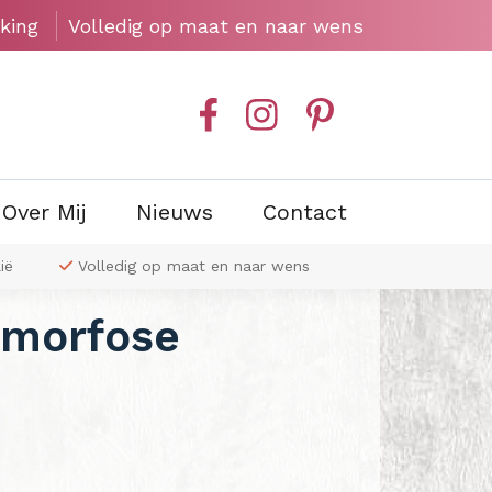
king
Volledig op maat en naar wens
Over Mij
Nieuws
Contact
ië
Volledig op maat en naar wens
Exclusieve wa
amorfose