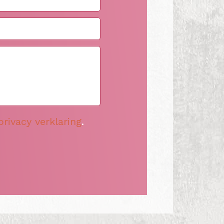
privacy verklaring
.