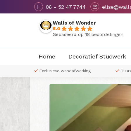
06 - 52 47 7744
elise@wall
Walls of Wonder
5.0
Gebaseerd op 18 beoordelingen
Home
Decoratief Stucwerk
Terug naar overzicht
 naar wens
Exclusieve wandafwerking
Duur