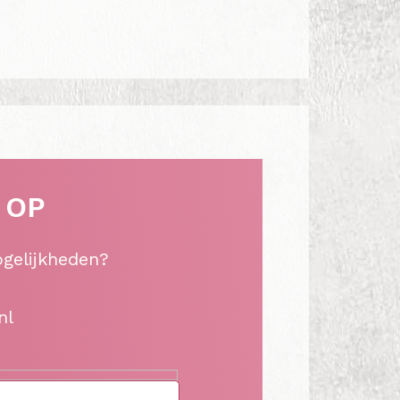
 OP
ogelijkheden?
nl