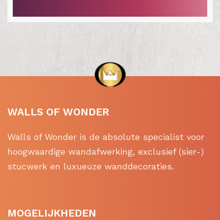
WALLS OF WONDER
Walls of Wonder is de absolute specialist voor
hoogwaardige wandafwerking, exclusief (sier-)
stucwerk en luxueuze wanddecoraties.
MOGELIJKHEDEN